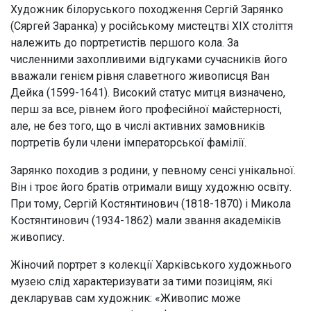
Художник білоруського походження Сергій Зарянко
Тимчасові виставки
(Сяргей Заранка) у російському мистецтві ХІХ століття
належить до портретистів першого кола. За
численними захопливими відгуками сучасників його
вважали генієм рівня славетного живописця Ван
Дейка (1599-1641). Високий статус митця визначено,
перш за все, рівнем його професійної майстерності,
але, не без того, що в числі активних замовників
портретів були члени імператорської фамілії.
Зарянко походив з родини, у певному сенсі унікальної.
Він і троє його братів отримали вищу художню освіту.
При тому, Сергій Костянтинович (1818-1870) і Микола
Костянтинович (1934-1862) мали звання академіків
живопису.
Жіночий портрет з колекції Харківського художнього
музею слід характеризувати за тими позиціям, які
декларував сам художник: «Живопис може