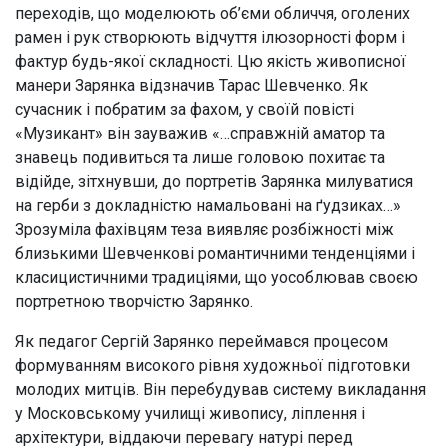
переходів, що моделюють об’єми обличчя, оголених
рамен і рук створюють відчуття ілюзорності форм і
фактур будь-якої складності. Цю якість живописної
манери Зарянка відзначив Тарас Шевченко. Як
сучасник і побратим за фахом, у своїй повісті
«Музикант» він зауважив «…справжній аматор та
знавець подивиться та лише головою похитає та
відійде, зітхнувши, до портретів Зарянка милуватися
на герби з докладністю намальовані на ґудзиках…»
Зрозуміла фахівцям теза виявляє розбіжності між
близькими Шевченкові романтичними тенденціями і
класицистичними традиціями, що уособлював своєю
портретною творчістю Зарянко.
Як педагог Сергій Зарянко переймався процесом
формуванням високого рівня художньої підготовки
молодих митців. Він перебудував систему викладання
у Московському училищі живопису, ліплення і
архітектури, віддаючи перевагу натурі перед