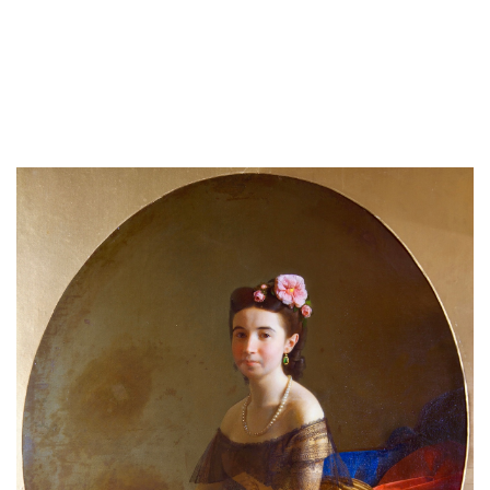
Меню
Закрити
ПРО МУЗЕЙ
Історична довідка
Видання та публікації
Експонати місяця
Структура музею
Колекція