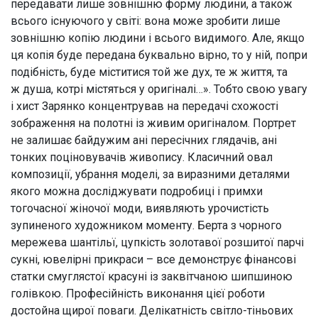
передавати лише зовнішню форму людини, а також
всього існуючого у світі: вона може зробити лише
зовнішню копію людини і всього видимого. Але, якщо
ця копія буде передана буквально вірно, то у ній, попри
подібність, буде міститися той же дух, те ж життя,
та
ж
душа, котрі містяться у оригіналі…». Тобто свою увагу
і хист Зарянко концентрував на передачі схожості
зображення на полотні із живим оригіналом. Портрет
не залишає байдужим ані пересічних глядачів, ані
Харківський художній музей:
тонких поціновувачів живопису. Класичний овал
м. Харків, вул. Жон Мироносиць, 11
композиції, убрання моделі, за виразними деталями
Виставкова зала ХХМ:
якого можна досліджувати подробиці і примхи
м. Харків, вул. Жон Мироносиць, 9
тогочасної жіночої моди, виявляють урочистість
зупиненого художником моменту. Берта з чорного
мережева шантільї, цупкість золотавої розшитої парчі
сукні, ювелірні прикраси – все демонструє фінансові
Адміністрація:
+38 (057)-706-33-95
статки смуглястої красуні із заквітчаною шипшиною
Відділ роботи з відвідувачами:
+38 (057)-706-33-94
голівкою. Професійність виконання цієї роботи
достойна щирої поваги. Делікатність світло-тіньових
artmuseum_kharkiv@i.ua