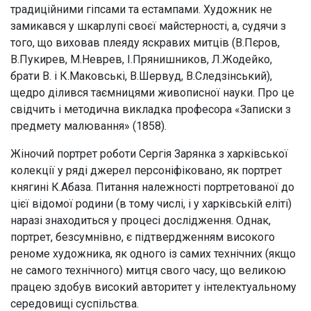
традиційними гіпсами та естампами. Художник не
замикався у шкарлупі своєї майстерності, а, судячи з
того, що виховав плеяду яскравих митців (В.Пєров,
В.Пукирев, М.Неврев, І.Прянишников, Л.Жодейко,
брати В. і К.Маковські, В.Шервуд, В.Следзінський),
щедро ділився таємницями живописної науки. Про це
свідчить і методична викладка професора «Записки з
предмету малювання» (1858).
Жіночий портрет роботи Сергія Зарянка з харківської
колекції у ряді джерел персоніфіковано, як портрет
княгині К.Абаза. Питання належності портретованої до
цієї відомої родини (в тому числі, і у харківській еліті)
наразі знаходиться у процесі дослідження. Однак,
портрет, безсумнівно, є підтвердженням високого
реноме художника, як одного із самих технічних (якщо
не самого технічного) митця свого часу, що великою
працею здобув високий авторитет у інтелектуальному
середовищі суспільства.