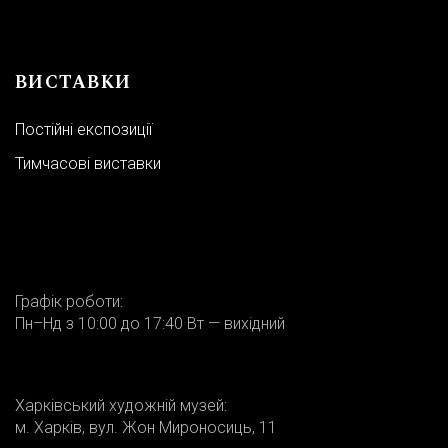
ВИСТАВКИ
Постійні експозиції
Тимчасові виставки
Харківський художній музей:
м. Харків, вул. Жон Мироносиць, 11
Виставкова зала ХХМ:
м. Харків, вул. Жон Мироносиць, 9
Графік роботи:
Пн–Нд з 10:00 до 17:40 Вт — вихідний
Адміністрація:
+38 (057)-706-33-95
Харківський художній музей:
Відділ роботи з відвідувачами:
+38 (057)-706-33-94
м. Харків, вул. Жон Мироносиць, 11
artmuseum_kharkiv@i.ua