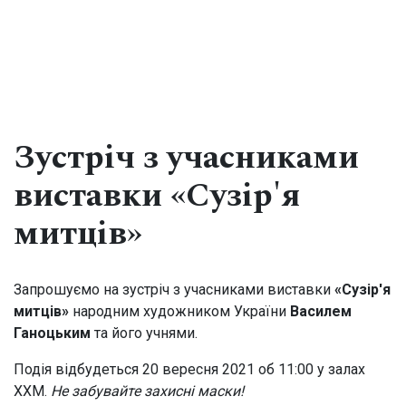
Меню
Закрити
Зустріч з учасниками
виставки «Сузір'я
ПРО МУЗЕЙ
митців»
Історична довідка
Видання та публікації
Експонати місяця
Запрошуємо на зустріч з учасниками виставки
«Сузір'я
митців
»
народним художником України
Василем
Структура музею
Ганоцьким
та його учнями.
Колекція
Подія відбудеться 20 вересня 2021 об 11:00 у залах
ХХМ.
Не забувайте захисні маски!