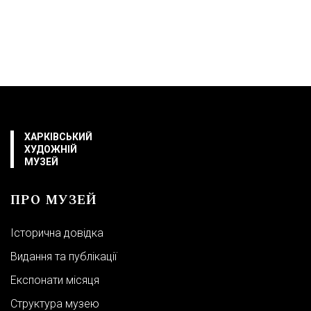
ВІДВІДУВАЧАМ
Квитки
Екскурсії та лекції
Аудіогід
Лекторії та клуби
ХАРКІВСЬКИЙ
Дитячі програми
ХУДОЖНІЙ
МУЗЕЙ
Інклюзія в музеї
Інші послуги
ПРО МУЗЕЙ
Правила поведінки в музеї
Історична довідка
Видання та публікації
ВИСТАВКИ
Експонати місяця
Структура музею
Постійні експозиції