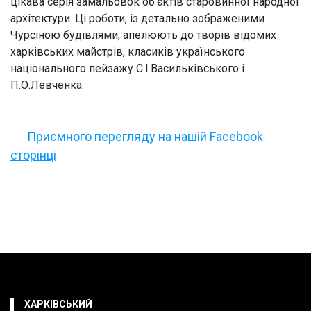
цікава серія замальовок об’єктів старовинної народної
архітектури. Ці роботи, із детально зображеними
Чурсіною будівлями, апелюють до творів відомих
харківських майстрів, класиків українського
національного пейзажу С.І.Васильківського і
П.О.Левченка.
Приємного перегляду на нашій Facebook
сторінці
ХАРКІВСЬКИЙ