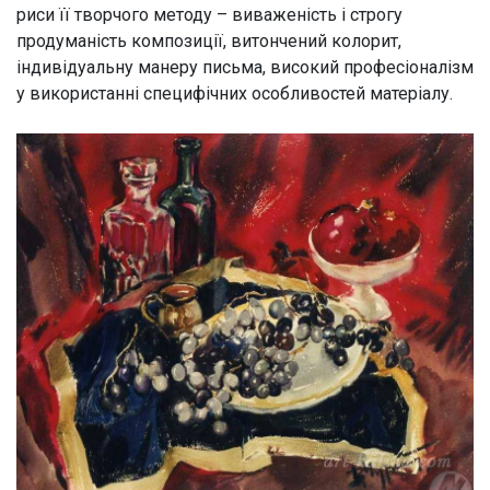
риси її творчого методу – виваженість і строгу
ВІДВІДУВАЧАМ
продуманість композиції, витончений колорит,
індивідуальну манеру письма, високий професіоналізм
Квитки
у використанні специфічних особливостей матеріалу.
Екскурсії та лекції
Аудіогід
Лекторії та клуби
Дитячі програми
Інклюзія в музеї
Інші послуги
Правила поведінки в музеї
ВИСТАВКИ
Постійні експозиції