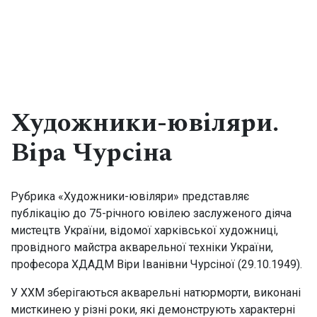
Меню
Закрити
Художники-ювіляри.
Віра Чурсіна
ПРО МУЗЕЙ
Історична довідка
Рубрика «Художники-ювіляри» представляє
Видання та публікації
публікацію до 75-річного ювілею заслуженого діяча
Експонати місяця
мистецтв України, відомої харківської художниці,
провідного майстра акварельної техніки України,
Структура музею
професора ХДАДМ Віри Іванівни Чурсіної (29.10.1949).
Колекція
У ХХМ зберігаються акварельні натюрморти, виконані
мисткинею у різні роки, які демонструють характерні