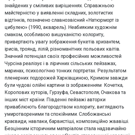
знайдених у сміливих вирішеннях. Справжньою
майстерністю у виявленні складних, золотистих
відтінків, позначено славнозвісний «Натюрморт із
цибулею» (1990, акварель). Неабияким художнім
смаком, особливою вишуканістю колориту,
привертають увагу зображення букетів хризантем,
ірисів, троянд, лілій, різноманітних польових квітів.
Значний потенціал своїх професійних можливостей
Чурсіна реалізує і в ліричних сільських пейзажах,
маринах, психологічно тонких портретах. Результатом
пленерних подорожей Харківщиною, Кримом завжди
були чудові олійні картини із зображенням Кочетка,
Коропових хуторів, Гурзуфа, Севастополя, Очакова та
інших міст країни. Південні пейзажі авторки
приваблюють благородством колориту, виглядають
умиротвореними та спокійними. Слобожанські
краєвиди, навпаки, барвистіші, композиційно жвавіші.
Безцінним історичним матеріалом стала надзвичайно