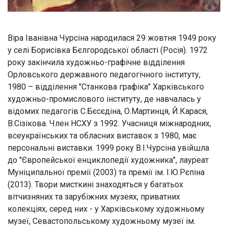
Тимчасові виставки
Віра Іванівна Чурсіна народилася 29 жовтня 1949 року
у селі Борисівка Бєлгородської області (Росія). 1972
року закінчила художньо-графічне відділення
Орловського державного педагогічного інституту,
1980 – відділення "Станкова графіка" Харківського
художньо-промислового інституту, де навчалась у
відомих педагогів С.Бєсєдіна, О.Мартинця, Й.Карася,
В.Сізікова. Член НСХУ з 1992. Учасниця міжнародних,
всеукраїнських та обласних виставок з 1980, має
персональні виставки. 1999 року В.І.Чурсіна увійшла
до "Європейської енциклопедії художника", лауреат
Муніципальної премії (2003) та премії ім. І.Ю.Рєпіна
(2013). Твори мисткині знаходяться у багатьох
вітчизняних та зарубіжних музеях, приватних
колекціях, серед них - у Харківському художньому
музеї, Севастопольському художньому музеї ім.