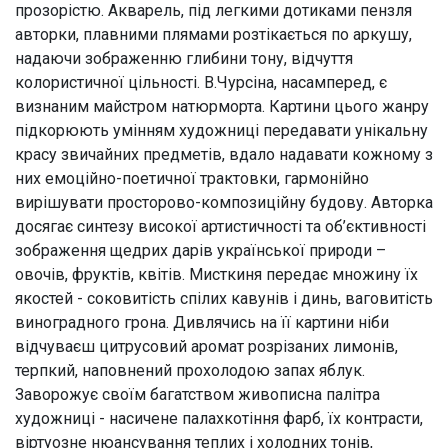
прозорістю. Акварель, під легкими дотиками пензля
авторки, плавними плямами розтікається по аркушу,
надаючи зображенню глибини тону, відчуття
колористичної цільності. В.Чурсіна, насамперед, є
визнаним майстром натюрморта. Картини цього жанру
підкорюють умінням художниці передавати унікальну
красу звичайних предметів, вдало надавати кожному з
них емоційно-поетичної трактовки, гармонійно
вирішувати просторово-композиційну будову. Авторка
досягає синтезу високої артистичності та об’єктивності
зображення щедрих дарів української природи –
овочів, фруктів, квітів. Мисткиня передає множину їх
якостей - соковитість спілих кавунів і динь, ваговитість
виноградного грона. Дивлячись на її картини ніби
відчуваєш цитрусовий аромат розрізаних лимонів,
терпкий, наповнений прохолодою запах яблук.
Заворожує своїм багатством живописна палітра
художниці - насичене палахкотіння фарб, їх контрасти,
віртуозне нюансування теплих і холодних тонів,