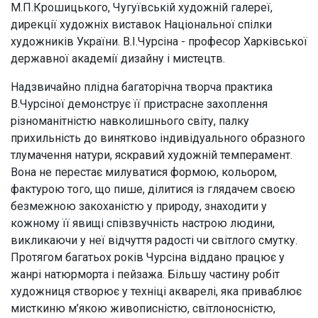
М.П.Крошицького, Чугуївській художній галереї,
дирекції художніх виставок Національної спілки
художників України. В.І.Чурсіна - професор Харківської
державної академії дизайну і мистецтв.
Надзвичайно плідна багаторічна творча практика
В.Чурсіної демонструє її пристрасне захоплення
різноманітністю навколишнього світу, палку
прихильність до винятково індивідуального образного
Харківський художній музей:
тлумачення натури, яскравий художній темперамент.
м. Харків, вул. Жон Мироносиць, 11
Вона не перестає милуватися формою, кольором,
фактурою того, що пише, ділитися із глядачем своєю
Виставкова зала ХХМ:
м. Харків, вул. Жон Мироносиць, 9
безмежною закоханістю у природу, знаходити у
кожному її явищі співзвучність настрою людини,
викликаючи у неї відчуття радості чи світлого смутку.
Протягом багатьох років Чурсіна віддано працює у
Адміністрація:
+38 (057)-706-33-95
жанрі натюрморта і пейзажа. Більшу частину робіт
Відділ роботи з відвідувачами:
+38 (057)-706-33-94
художниця створює у техніці акварелі, яка приваблює
мисткиню м’якою живописністю, світлоносністю,
artmuseum_kharkiv@i.ua