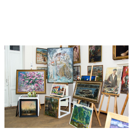
Меню
Закрити
ПРО МУЗЕЙ
Історична довідка
Видання та публікації
Експонати місяця
Структура музею
Колекція