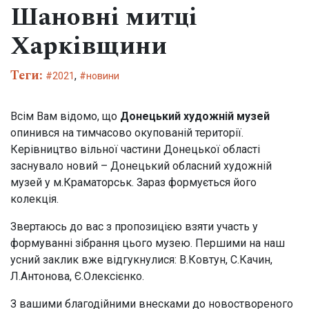
Шановні митці
ВІДВІДУВАЧАМ
Харківщини
Квитки
Екскурсії та лекції
Теги:
,
2021
новини
Аудіогід
Всім Вам відомо, що
Донецький художній музей
Лекторії та клуби
опинився на тимчасово окупованій території.
Дитячі програми
Керівництво вільної частини Донецької області
заснувало новий – Донецький обласний художній
Інклюзія в музеї
музей у м.Краматорськ. Зараз формується його
Інші послуги
колекція.
Правила поведінки в музеї
Звертаюсь до вас з пропозицією взяти участь у
формуванні зібрання цього музею. Першими на наш
усний заклик вже відгукнулися: В.Ковтун, С.Качин,
ВИСТАВКИ
Л.Антонова, Є.Олексієнко.
З вашими благодійними внесками до новоствореного
Постійні експозиції