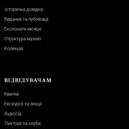
Історична довідка
Видання та публікації
Експонати місяця
Структура музею
Колекція
Харківський художній музей:
м. Харків, вул. Жон Мироносиць, 11
Виставкова зала ХХМ:
ВІДВІДУВАЧАМ
м. Харків, вул. Жон Мироносиць, 9
Квитки
Екскурсії та лекції
Адміністрація:
+38 (057)-706-33-95
Аудіогід
Відділ роботи з відвідувачами:
+38 (057)-706-33-94
Лекторії та клуби
artmuseum_kharkiv@i.ua