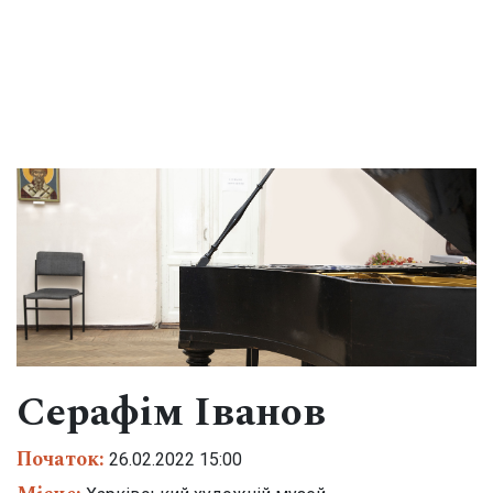
Меню
ПРО МУЗЕЙ
Історична довідка
Видання та публікації
Експонати місяця
Структура музею
Серафім Іванов
Колекція
Початок:
26.02.2022 15:00