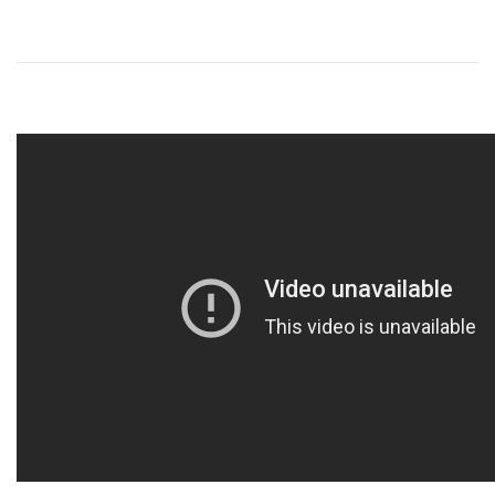
Харківський художній музей:
м. Харків, вул. Жон Мироносиць, 11
Виставкова зала ХХМ:
м. Харків, вул. Жон Мироносиць, 9
Адміністрація:
+38 (057)-706-33-95
Відділ роботи з відвідувачами:
+38 (057)-706-33-94
artmuseum_kharkiv@i.ua