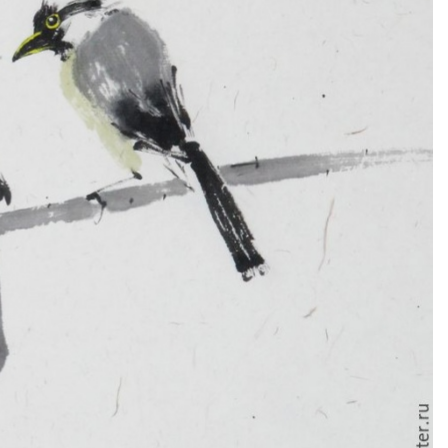
artmuseum_kharkiv@i.ua
reet, 11
+38 (057) 706-33-94
Visitors
department