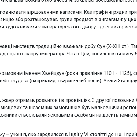
доповнювати віршованими написами. Каліграфічні рядки пр
ицію або розташовував групи предметів зигзагами: у цьо
ними художниками з імператорського двору і досі використо
навці мистецтв традиційно вважали добу Сун (X-XIII ст.). Т
га до цього жанру імператора Чжао Цзи, посилення впливу
 храмовим іменем Хвейцзун (роки правління 1101 - 1125),
 і «чудес» (наприклад, тварин-альбіносів). Увага Хвейцзуна
анр отримав розвиток і в провінціях. З другої половини X 
 місцевих та іноземних замовників був мальовничий регіон 
художники створювали яскравими фарбами на досить темном
 учення, яке зародилося в Індії у VI столітті до н.е. і пр