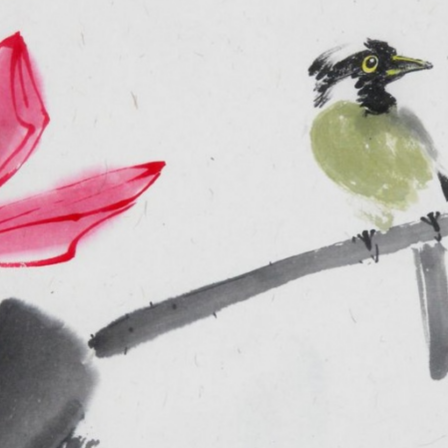
es
es
Kharkiv,
Myrrh Bearers St
room. 5
See on map