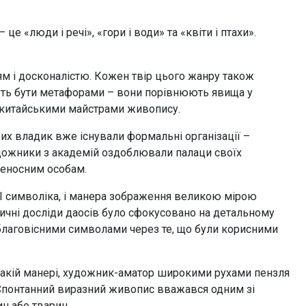
 «люди і речі», «гори і води» та «квіти і птахи».
ям і досконалістю. Кожен твір цього жанру також
жуть бути метафорами – вони порівнюють явища у
о китайськими майстрами живопису.
сцевих владик вже існували формальні організації –
Художники з академій оздоблювали палаци своїх
нценосним особам.
 І символіка, і манера зображення великою мірою
ктичні досліди даосів було сфокусовано на детальному
и благовісними символами через те, що були корисними
в такій манері, художник-аматор широкими рухами пензля
 Спонтанний виразний живопис вважався одним зі
н або тварин.