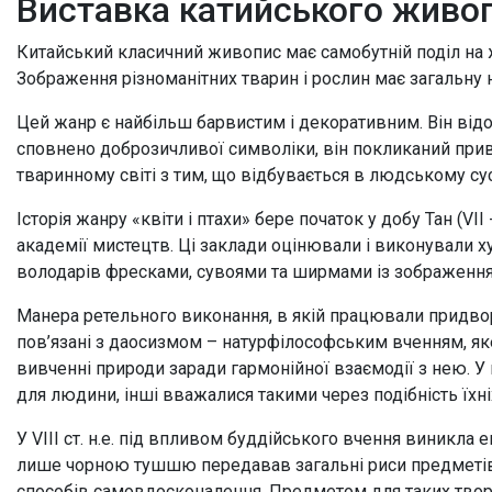
Виставка катийського живопис
Китайський класичний живопис має самобутній поділ на жа
Зображення різноманітних тварин і рослин має загальну н
Цей жанр є найбільш барвистим і декоративним. Він відо
сповнено доброзичливої символіки, він покликаний при
тваринному світі з тим, що відбувається в людському су
Історія жанру «квіти і птахи» бере початок у добу Тан (VI
академії мистецтв. Ці заклади оцінювали і виконували 
володарів фресками, сувоями та ширмами із зображенням 
Манера ретельного виконання, в якій працювали придворн
пов’язані з даосизмом – натурфілософським вченням, яке 
вивченні природи заради гармонійної взаємодії з нею. У
для людини, інші вважалися такими через подібність їхні
У VIII ст. н.е. під впливом буддійського вчення виникл
лише чорною тушшю передавав загальні риси предметів 
способів самовдосконалення. Предметом для таких твор