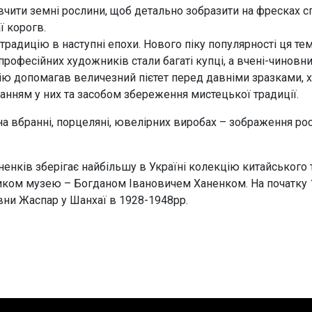
вчити земні рослини, щоб детально зобразити на фресках 
ї корогв.
 традицію в наступні епохи. Нового піку популярності ця тем
 професійних художників стали багаті купці, а вчені-чинов
 допомагав величезний пієтет перед давніми зразками, ха
анням у них та засобом збереження мистецької традиції.
а вбранні, порцеляні, ювелірних виробах – зображення рос
енків зберігає найбільшу в Україні колекцію китайського 
вником музею – Богданом Івановичем Ханенком. На початк
івни Жаспар у Шанхаї в 1928-1948рр.