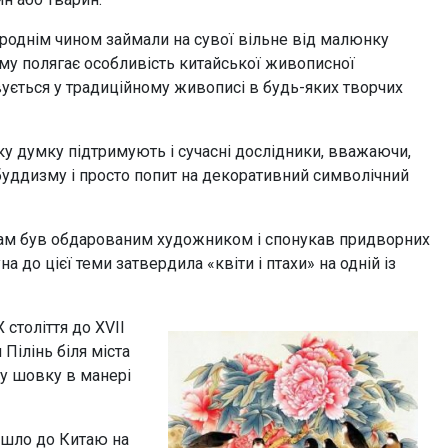
ироднім чином займали на сувої вільне від малюнку
му полягає особливість китайської живописної
вується у традиційному живописі в будь-яких творчих
аку думку підтримують і сучасні дослідники, вважаючи,
 буддизму і просто попит на декоративний символічний
 сам був обдарованим художником і спонукав придворних
 до цієї теми затвердила «квіти і птахи» на одній із
століття до XVII
Пілінь біля міста
у шовку в манері
ийшло до Китаю на