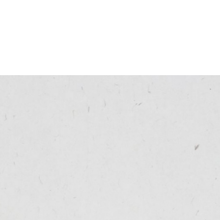
ges
eum