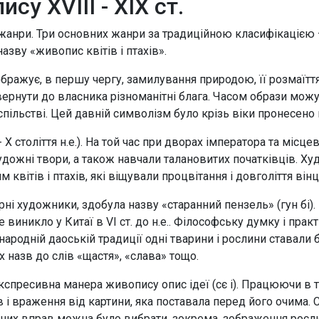
у XVIІІ - XІX ст.
нри. Три основних жанри за традиційною класифікацією – це
азву «живопис квітів і птахів».
бражує, в першу чергу, замилування природою, її розмаїтт
вернути до власника різноманітні блага. Часом образи мо
спільстві. Цей давній символізм було крізь віки пронесен
I - X століття н.е.). На той час при дворах імператора та мі
художні твори, а також навчали талановитих початківців. 
квітів і птахів, які віщували процвітання і довголіття ві
і художники, здобула назву «старанний пензель» (гун бі).
виникло у Китаї в VI ст. до н.е.. Філософську думку і пра
 народній даоській традиції одні тварини і рослини ставал
х назв до слів «щастя», «слава» тощо.
а експресивна манера живопису опис ідеї (сє і). Працюючи 
і враження від картини, яка поставала перед його очима.
чих вправ можна було вибрати, зокрема, зображення росли