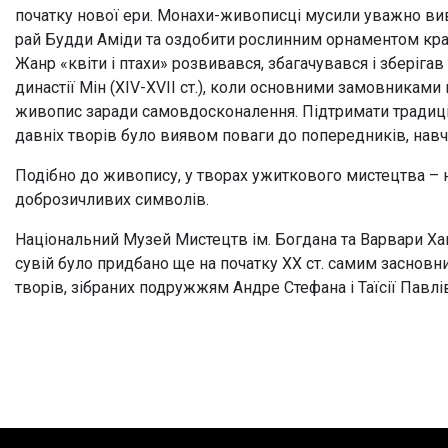
початку нової ери. Монахи-живописці мусили уважно ви
рай Будди Аміди та оздобити рослинним орнаментом кра
Жанр «квіти і птахи» розвивався, збагачувався і зберігав
династії Мін (XIV-XVII ст.), коли основними замовниками
живопис заради самовдосконалення. Підтримати традицію
давніх творів було виявом поваги до попередників, навч
Подібно до живопису, у творах ужиткового мистецтва – н
доброзичливих символів.
Національний Музей Мистецтв ім. Богдана та Варвари Хан
сувій було придбано ще на початку ХХ ст. самим засно
творів, зібраних подружжям Андре Стефана і Таїсії Павл