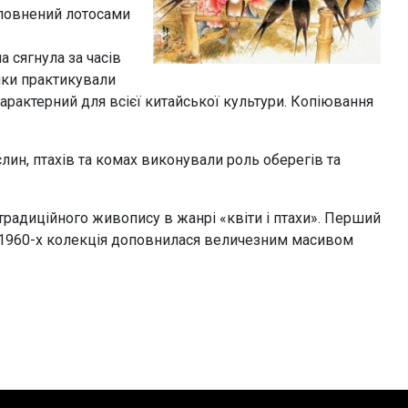
сповнений лотосами
а сягнула за часів
ники практикували
рактерний для всієї китайської культури. Копіювання
лин, птахів та комах виконували роль оберегів та
традиційного живопису в жанрі «квіти і птахи». Перший
у 1960-х колекція доповнилася величезним масивом