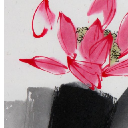
Audioguide
Lectures and school
Tickets
EXHIBITIONS
Permanent exposur
Temporary exposur
Children Contests