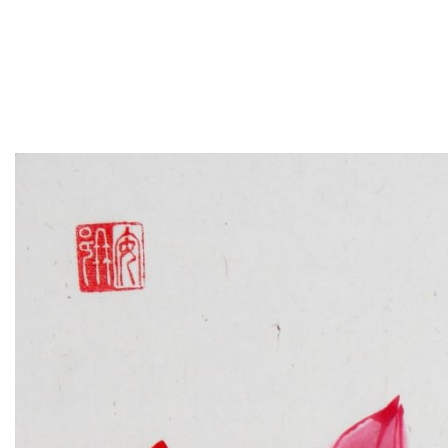
Menu
ABOUT MUSEUM
Historical reference
Museum History Pa
Publications
Parkhomovka Mus
Authors
FOR VISITORS
Excursions