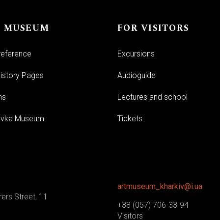
 MUSEUM
FOR VISITORS
 reference
Excursions
story Pages
Audioguide
ns
Lectures and school
vka Museum
Tickets
artmuseum_kharkiv@i.ua
ers Street, 11
+38 (057) 706-33-94
Visitors