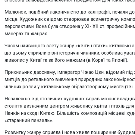
Малюнок, подібний лаконічністю до каліграфії, почали 
місце. Художник свідомо створював асиметричну композ
перспективи. Вона була створена у XI- XII ст. професій
манерах та жанрах.
Часом найвищого злету жанру «квіти і птахи» китайські з
що цьому сприяли різні історичні чинники: особлива ува
живопис у Китаї та за його межами (в Кореї та Японії).
Прихильник даосизму, імператор Чжао Цзи, відомий під
митців до ретельного вивчення природних закономірностей
чільних ролей у китайському образотворчому мистецтві.
Незалежно від столичних художніх вправ можновладців, ж
століття визначним центром живопису квітів і птахів для
Нанкін на сході Китаю. Більшість композицій місцеві 
«старанний пензель».
Розвитку жанру сприяла і нова хвиля поширення буддизму –