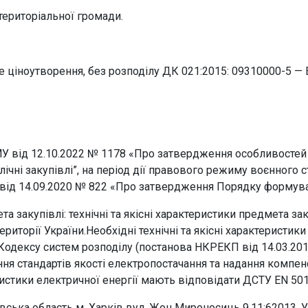
територіальної громади.
 ціноутворення, без розподілу ДК 021:2015: 09310000-5 — 
в музеї
У від 12.10.2022 № 1178 «Про затвердження особливостей зд
чні закупівлі”, на період дії правового режиму воєнного ст
ни від 14.09.2020 № 822 «Про затвердження Порядку формув
Харківський худ
м. Харків, вул.
та закупівлі:
технічні та якісні характеристики предмета за
11
риторії України.
Необхідні технічні та якісні характеристи
и
. Кодексу систем розподілу (постанова НКРЕКП від 14.03.201
Виставкова зал
я стандартів якості електропостачання та надання компен
м. Харків, вул.
еристики електричної енергії мають відповідати ДСТУ EN 501
івська область м. Харків вул. Жон Мироносиць 9,11;
62013, У