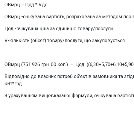
ОВмрц = Цод * V.
де:
ОВмрц -очікувана вартість, розрахована за методом порі
Цод -очікувана ціна за одиницю товару/послуги;
V-кількість (обсяг) товару/послуги, що закуповується.
ОВмрц (751 926 грн. 00 коп.) =
Цод ((6,30+5,70+6,10+5,90)
Відповідно до власних потреб об’єктів замовника та згід
кВт*год..
З урахуванням вищевказаної формули, очікувана вартість