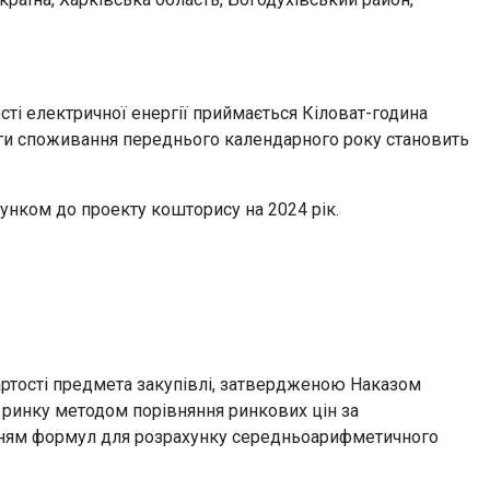
сті електричної енергії приймається Кіловат-година
бсяги споживання переднього календарного року становить
унком до проекту кошторису на 2024 рік.
артості предмета закупівлі, затвердженою Наказом
у ринку методом порівняння ринкових цін за
уванням формул для розрахунку середньоарифметичного