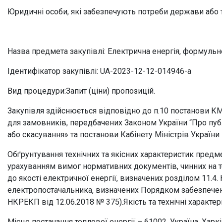
Екскурсії та лекції
Юридичні особи, які забезпечують потреби держави або 
Аудіогід
Лекторії та клуби
Назва предмета закупівлі:
Електрична енергія, формульне
Дитячі програми
Ідентифікатор закупівлі
: UA-2023-12-12-014946-a
Інклюзія в музеї
Вид процедури:
Запит (ціни) пропозицій.
Інші послуги
Правила поведінки 
Закупівля здійснюється відповідно до п.10 постанови КМ
для замовників, передбачених Законом України “Про публі
або скасування» та постанови Кабінету Міністрів Украї
ВИСТАВКИ
Постійні експозиції
Обґрунтування технічних та якісних характеристик предме
урахуванням вимог нормативних документів, чинних на те
Тимчасові виставк
до якості електричної енергії, визначених розділом 11.4
електропостачальника, визначених Порядком забезпеченн
НКРЕКП від 12.06.2018 № 375).
Якість та технічні характ
Місце постачання теплової енергії – 61002, Україна, Харк