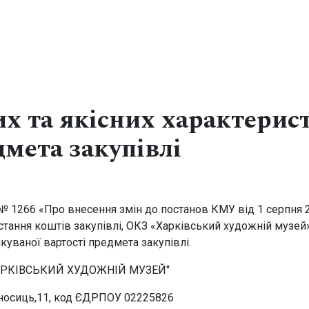
х та якісних характерист
дмета закупівлі
ії
№ 1266 «Про внесення змін до постанов КМУ від 1 серпня 2
тання коштів закупівлі, ОКЗ «Харківський художній музей
ікуваної вартості предмета закупівлі.
РКІВСЬКИЙ ХУДОЖНІЙ МУЗЕЙ"
ироносиць,11, код ЄДРПОУ 02225826