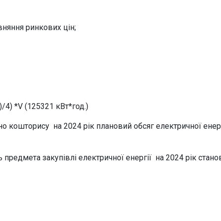
вняння ринкових цін;
/4) *
V (125321 кВт*год.)
но кошторису на 2024 рік плановий обсяг електричної енерг
 предмета закупівлі електричної енергії на 2024 рік стано