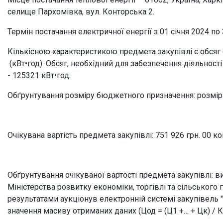
селище Пархомівка, вул. Конторська 2.
Термін постачання електричної енергії з
01 січня 2024 по 
Кількісною характеристикою предмета закупівлі є обсяг 
(
кВт•год). Обсяг, необхідний для забезпечення діяльнос
-
125321 кВт•год.
Обґрунтування розміру бюджетного призначення:
розмір
Очікувана вартість предмета закупівлі
:
751 926 грн. 00 ко
Обґрунтування очікуваної вартості предмета закупівлі
: 
Міністерства розвитку економіки, торгівлі та сільського
результатами аукціону
в електронній системі закупівель
значення масиву отриманих даних (Цод = (Ц1 +… + Цк) / К