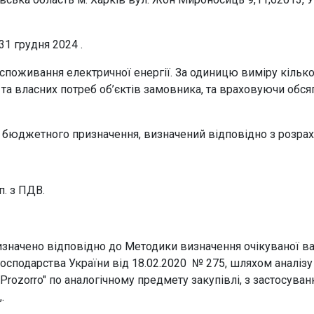
31 грудня 2024 .
споживання електричної енергії. За одиницю виміру кілько
ті та власних потреб об’єктів замовника, та враховуючи о
 бюджетного призначення, визначений відповідно з розрах
п. з ПДВ.
визначено відповідно до Методики визначення очікуваної в
 господарства України від 18.02.2020 № 275, шляхом аналіз
 "Prozorro" по аналогічному предмету закупівлі, з застос
,.