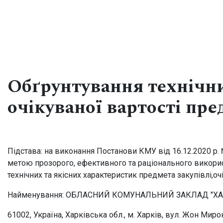
Меню
Обґрунтування технічни
очікуваної вартості пре
ПРО МУЗЕЙ
Історична довідка
Видання та публікац
Експонати місяця
Підстава:
на виконання Постанови КМУ від 16.12.2020 р. 
Структура музею
метою прозорого, ефективного та раціонального викорис
Колекція
технічних та якісних характеристик предмета закупівлі,
оч
Найменування:
ОБЛАСНИЙ КОМУНАЛЬНИЙ ЗАКЛАД "ХА
ВІДВІДУВАЧАМ
Квитки
61002, Україна, Харківська обл., м. Харків, вул. Жон М