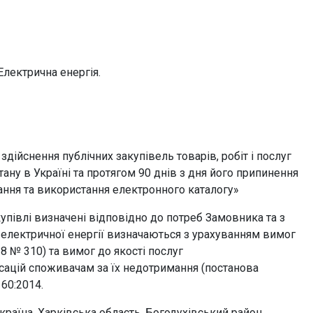
Електрична енергія.
ійснення публічних закупівель товарів, робіт і послуг
ану в Україні та протягом 90 днів з дня його припинення
ання та використання електронного каталогу»
ожній музей:
Адміністрація:
+38 (057)-706-33-95
 Жон Мироносиць,
купівлі визначені відповідно до потреб Замовника та з
Відділ роботи з відвідувачами:
+38 (057)-706-33-94
ки електричної енергії визначаються з урахуванням вимог
8 № 310) та вимог до якості послуг
а ХХМ:
artmuseum_kharkiv@i.ua
сацій споживачам за їх недотримання (постанова
 Жон Мироносиць, 9
60:2014.
країна, Харківська область, Богодухівський район,